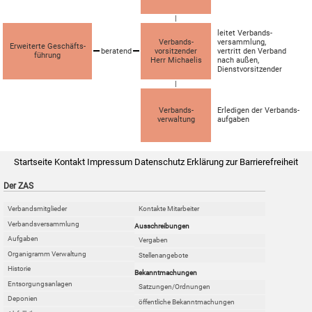
|
leitet Verbands­
Verbands­
versammlung,
Erweiterte Geschäfts­
beratend
vorsitzender
vertritt den Verband
führung
Herr Michaelis
nach außen,
Dienst­vorsitzender
|
Verbands­
Erledigen der Verbands­
verwaltung
aufgaben
Startseite
Kontakt
Impressum
Datenschutz
Erklärung zur Barrierefreiheit
Der ZAS
Verbandsmitglieder
Kontakte Mitarbeiter
Verbandsversammlung
Ausschreibungen
Aufgaben
Vergaben
Organigramm Verwaltung
Stellenangebote
Historie
Bekanntmachungen
Entsorgungsanlagen
Satzungen/Ordnungen
Deponien
öffentliche Bekanntmachungen