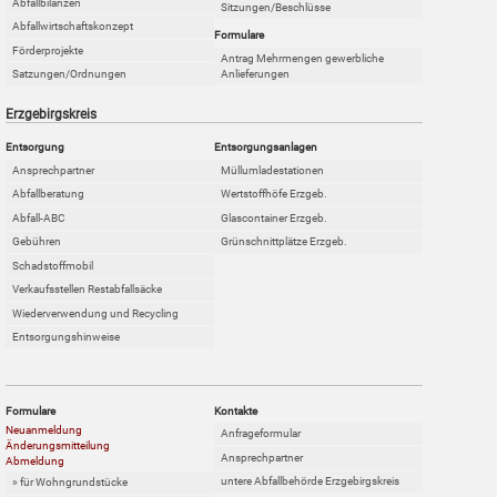
Abfallbilanzen
Sitzungen/Beschlüsse
Abfallwirtschaftskonzept
Formulare
Förderprojekte
Antrag Mehrmengen gewerbliche
Anlieferungen
Satzungen/Ordnungen
Erzgebirgskreis
Entsorgung
Entsorgungsanlagen
Ansprechpartner
Müllumladestationen
Abfallberatung
Wertstoffhöfe Erzgeb.
Abfall-ABC
Glascontainer Erzgeb.
Gebühren
Grünschnittplätze Erzgeb.
Schadstoffmobil
Verkaufsstellen Restabfallsäcke
Wiederverwendung und Recycling
Entsorgungshinweise
Formulare
Kontakte
Neuanmeldung
Anfrageformular
Änderungsmitteilung
Ansprechpartner
Abmeldung
untere Abfallbehörde Erzgebirgskreis
» für Wohngrundstücke