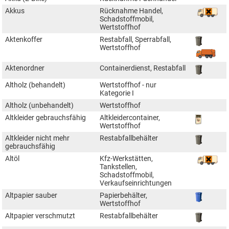
Akkus
Rücknahme Handel,
Schadstoffmobil,
Wertstoffhof
Aktenkoffer
Restabfall, Sperrabfall,
Wertstoffhof
Aktenordner
Containerdienst, Restabfall
Altholz (behandelt)
Wertstoffhof - nur
Kategorie I
Altholz (unbehandelt)
Wertstoffhof
Altkleider gebrauchsfähig
Altkleidercontainer,
Wertstoffhof
Altkleider nicht mehr
Restabfallbehälter
gebrauchsfähig
Altöl
Kfz-Werkstätten,
Tankstellen,
Schadstoffmobil,
Verkaufseinrichtungen
Altpapier sauber
Papierbehälter,
Wertstoffhof
Altpapier verschmutzt
Restabfallbehälter