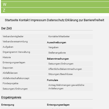
W
Z
Startseite
Kontakt
Impressum
Datenschutz
Erklärung zur Barrierefreiheit
Der ZAS
Verbandsmitglieder
Kontakte Mitarbeiter
Verbandsversammlung
Ausschreibungen
Aufgaben
Vergaben
Organigramm Verwaltung
Stellenangebote
Historie
Bekanntmachungen
Entsorgungsanlagen
Satzungen/Ordnungen
Deponien
öffentliche Bekanntmachungen
Abfallbilanzen
Sitzungen/Beschlüsse
Abfallwirtschaftskonzept
Formulare
Förderprojekte
Antrag Mehrmengen gewerbliche
Anlieferungen
Satzungen/Ordnungen
Erzgebirgskreis
Entsorgung
Entsorgungsanlagen