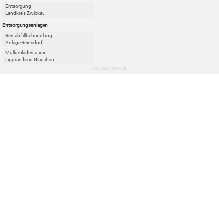
Entsorgung
Landkreis Zwickau
Entsorgungsanlagen
Restabfallbehandlung
Anlage Reinsdorf
Müllumladestation
Lipprandis in Glauchau
35 | 858 | 150159