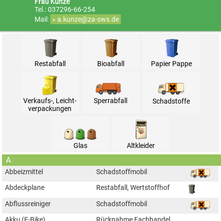
Frau Kunze
Tel.: 037296-66-254
Mail:
» a.kunze@za-sws.de
Restabfall
Bioabfall
Papier Pappe
Sperrabfall
Verkaufs-, Leicht­
Schadstoffe
verpack­ungen
Glas
Alt­kleider
A
Abbeizmittel
Schadstoffmobil
Abdeckplane
Restabfall, Wertstoffhof
Abflussreiniger
Schadstoffmobil
Akku (E-Bike)
Rücknahme Fachhandel