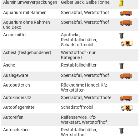
Aluminiumververpackungen
Gelber Sack, Gelbe Tonne,
Aquarium mit Rahmen
Sperrabfall, Wertstoffhof
Aquarium ohne Rahmen
Sperrabfall, Wertstoffhof
und Deko
Arzneimittel
Apotheke,
Restabfallbehälter,
Schadstoffmobil
Asbest (festgebundener)
Wertstoffhof - nur
Kategorie I
Asche
Restabfallbehälter
Auslegeware
Sperrabfall, Wertstoffhof
Autobatterien
Rücknahme Handel, Kfz-
Werkstätten
Autokindersitz
Sperrabfall, Wertstoffhöfe
Autopflegemittel
Schadstoffmobil
Autoreifen
Reifenservice, Kfz-
Werkstatt, Wertstoffhof
Autoscheiben
Restabfallbehälter,
Wertstoffhof