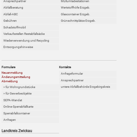
Ansprechpartner
Müllumladestationen
Abfallberatung
Wertstoffhöfe Erzgeb.
Abfall-ABC
Glascontainer Erzgeb.
Gebühren
Grünschnittplätze Erzgeb.
Schadstoffmobil
Verkaufsstellen Restabfallsäcke
Wiederverwendung und Recycling
Entsorgungshinweise
Formulare
Kontakte
Neuanmeldung
Anfrageformular
Änderungsmitteilung
Ansprechpartner
Abmeldung
untere Abfallbehörde Erzgebirgskreis
» für Wohngrundstücke
» für Gewerbeobjekte
SEPA-Mandat
Online-Sperrabfallkarte
Sperrabfallcontainer
Anfragen
Landkreis Zwickau