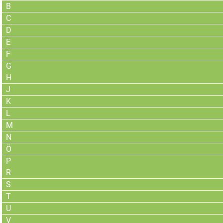
B
C
D
E
F
G
H
J
K
L
M
N
Ö
P
R
S
T
U
V