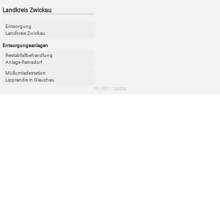
Landkreis Zwickau
Entsorgung
Landkreis Zwickau
Entsorgungsanlagen
Restabfallbehandlung
Anlage Reinsdorf
Müllumladestation
Lipprandis in Glauchau
59 | 597 | 149898