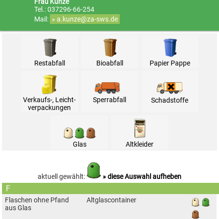
Frau Kunze
Tel.: 037296-66-254
Mail:
» a.kunze@za-sws.de
Restabfall
Bioabfall
Papier Pappe
Sperrabfall
Verkaufs-, Leicht­
Schadstoffe
verpack­ungen
Glas
Alt­kleider
aktuell gewählt:
» diese Auswahl aufheben
F
Flaschen ohne Pfand
Altglascontainer
aus Glas