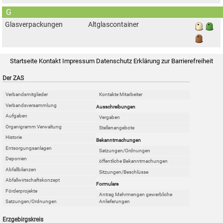
G
Glasverpackungen
Altglascontainer
Startseite
Kontakt
Impressum
Datenschutz
Erklärung zur Barrierefreiheit
Der ZAS
Verbandsmitglieder
Kontakte Mitarbeiter
Verbandsversammlung
Ausschreibungen
Aufgaben
Vergaben
Organigramm Verwaltung
Stellenangebote
Historie
Bekanntmachungen
Entsorgungsanlagen
Satzungen/Ordnungen
Deponien
öffentliche Bekanntmachungen
Abfallbilanzen
Sitzungen/Beschlüsse
Abfallwirtschaftskonzept
Formulare
Förderprojekte
Antrag Mehrmengen gewerbliche
Anlieferungen
Satzungen/Ordnungen
Erzgebirgskreis