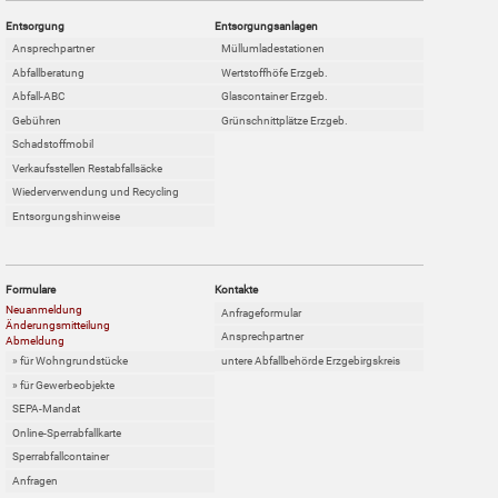
Entsorgung
Entsorgungsanlagen
Ansprechpartner
Müllumladestationen
Abfallberatung
Wertstoffhöfe Erzgeb.
Abfall-ABC
Glascontainer Erzgeb.
Gebühren
Grünschnittplätze Erzgeb.
Schadstoffmobil
Verkaufsstellen Restabfallsäcke
Wiederverwendung und Recycling
Entsorgungshinweise
Formulare
Kontakte
Neuanmeldung
Anfrageformular
Änderungsmitteilung
Ansprechpartner
Abmeldung
untere Abfallbehörde Erzgebirgskreis
» für Wohngrundstücke
» für Gewerbeobjekte
SEPA-Mandat
Online-Sperrabfallkarte
Sperrabfallcontainer
Anfragen