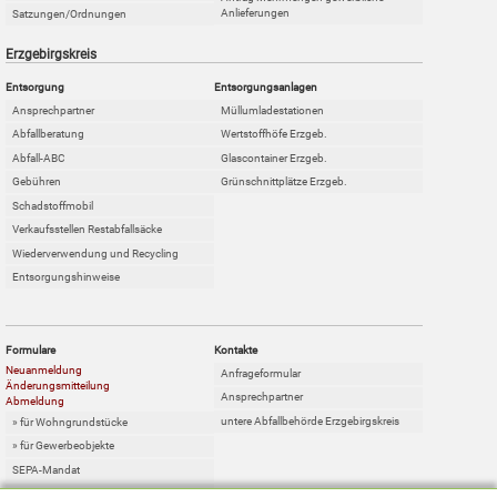
Anlieferungen
Satzungen/Ordnungen
Erzgebirgskreis
Entsorgung
Entsorgungsanlagen
Ansprechpartner
Müllumladestationen
Abfallberatung
Wertstoffhöfe Erzgeb.
Abfall-ABC
Glascontainer Erzgeb.
Gebühren
Grünschnittplätze Erzgeb.
Schadstoffmobil
Verkaufsstellen Restabfallsäcke
Wiederverwendung und Recycling
Entsorgungshinweise
Formulare
Kontakte
Neuanmeldung
Anfrageformular
Änderungsmitteilung
Ansprechpartner
Abmeldung
untere Abfallbehörde Erzgebirgskreis
» für Wohngrundstücke
» für Gewerbeobjekte
SEPA-Mandat
Online-Sperrabfallkarte