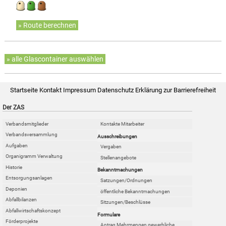
» Route berechnen
» alle Glascontainer auswählen
Startseite
Kontakt
Impressum
Datenschutz
Erklärung zur Barrierefreiheit
Der ZAS
Verbandsmitglieder
Kontakte Mitarbeiter
Verbandsversammlung
Ausschreibungen
Aufgaben
Vergaben
Organigramm Verwaltung
Stellenangebote
Historie
Bekanntmachungen
Entsorgungsanlagen
Satzungen/Ordnungen
Deponien
öffentliche Bekanntmachungen
Abfallbilanzen
Sitzungen/Beschlüsse
Abfallwirtschaftskonzept
Formulare
Förderprojekte
Antrag Mehrmengen gewerbliche