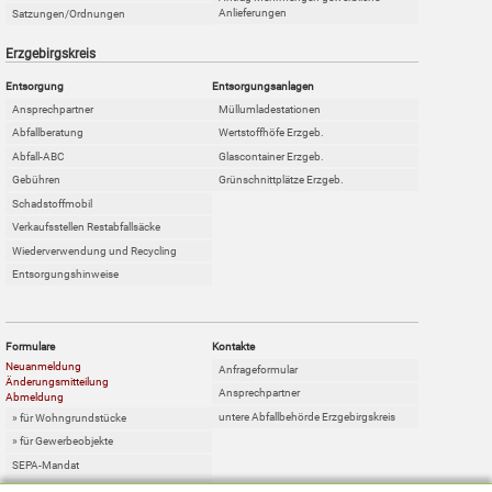
Anlieferungen
Satzungen/Ordnungen
Erzgebirgskreis
Entsorgung
Entsorgungsanlagen
Ansprechpartner
Müllumladestationen
Abfallberatung
Wertstoffhöfe Erzgeb.
Abfall-ABC
Glascontainer Erzgeb.
Gebühren
Grünschnittplätze Erzgeb.
Schadstoffmobil
Verkaufsstellen Restabfallsäcke
Wiederverwendung und Recycling
Entsorgungshinweise
Formulare
Kontakte
Neuanmeldung
Anfrageformular
Änderungsmitteilung
Ansprechpartner
Abmeldung
untere Abfallbehörde Erzgebirgskreis
» für Wohngrundstücke
» für Gewerbeobjekte
SEPA-Mandat
Online-Sperrabfallkarte