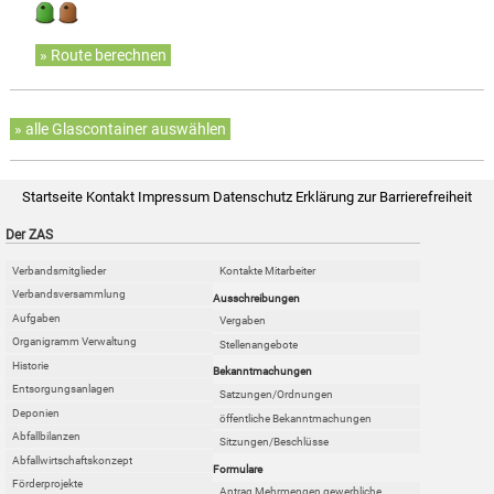
» Route berechnen
» alle Glascontainer auswählen
Startseite
Kontakt
Impressum
Datenschutz
Erklärung zur Barrierefreiheit
Der ZAS
Verbandsmitglieder
Kontakte Mitarbeiter
Verbandsversammlung
Ausschreibungen
Aufgaben
Vergaben
Organigramm Verwaltung
Stellenangebote
Historie
Bekanntmachungen
Entsorgungsanlagen
Satzungen/Ordnungen
Deponien
öffentliche Bekanntmachungen
Abfallbilanzen
Sitzungen/Beschlüsse
Abfallwirtschaftskonzept
Formulare
Förderprojekte
Antrag Mehrmengen gewerbliche