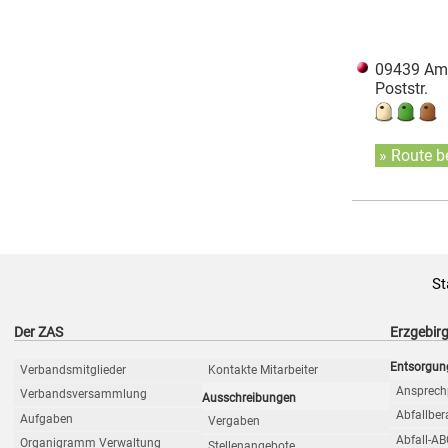
09439 Amt
Poststr.
» Route b
St
Der ZAS
Erzgebirg
Entsorgun
Verbandsmitglieder
Kontakte Mitarbeiter
Ansprech
Verbandsversammlung
Ausschreibungen
Abfallbe
Aufgaben
Vergaben
Abfall-A
Organigramm Verwaltung
Stellenangebote