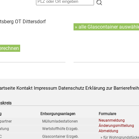
sberg OT Dittersdorf
» alle Glascontainer auswähl
erechnen
artseite
Kontakt
Impressum
Datenschutz
Erklärung zur Barrierefreih
skreis
g
Entsorgungsanlagen
Formulare
Neuanmeldung
partner
Müllumladestationen
Änderungsmitteilung
ratung
Wertstoffhöfe Erzgeb.
Abmeldung
BC
Glascontainer Erzgeb.
» für Wohngrundstück