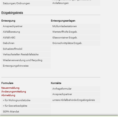
Anlieferungen
Satzungen/Ordnungen
Erzgebirgskreis
Entsorgung
Entsorgungsanlagen
Ansprechpartner
Müllumladestationen
Abfallberatung
Wertstoffhöfe Erzgeb.
Abfall-ABC
Glascontainer Erzgeb.
Gebühren
Grünschnittplätze Erzgeb.
Schadstoffmobil
Verkaufsstellen Restabfallsäcke
Wiederverwendung und Recycling
Entsorgungshinweise
Formulare
Kontakte
Neuanmeldung
Anfrageformular
Änderungsmitteilung
Ansprechpartner
Abmeldung
untere Abfallbehörde Erzgebirgskreis
» für Wohngrundstücke
» für Gewerbeobjekte
SEPA-Mandat
Online-Sperrabfallkarte