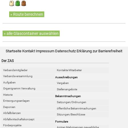
» Route berechnen
» alle Glascontainer auswählen
Startseite
Kontakt
Impressum
Datenschutz
Erklärung zur Barrierefreiheit
Der ZAS
Verbandsmitglieder
Kontakte Mitarbeiter
Verbandsversammlung
Ausschreibungen
Aufgaben
Vergaben
Organigramm Verwaltung
Stellenangebote
Historie
Bekanntmachungen
Entsorgungsanlagen
Satzungen/Ordnungen
Deponien
öffentliche Bekanntmachungen
Abfallbilanzen
Sitzungen/Beschlüsse
Abfallwirtschaftskonzept
Formulare
Förderprojekte
Antrag Mehrmengen gewerbliche