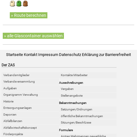
» Route berechnen
» alle Glascontainer auswählen
Startseite
Kontakt
Impressum
Datenschutz
Erklärung zur Barrierefreiheit
Der ZAS
Verbandsmitglieder
Kontakte Mitarbeiter
Verbandsversammlung
Ausschreibungen
Aufgaben
Vergaben
Organigramm Verwaltung
Stellenangebote
Historie
Bekanntmachungen
Entsorgungsanlagen
Satzungen/Ordnungen
Deponien
öffentliche Bekanntmachungen
Abfallbilanzen
Sitzungen/Beschlüsse
Abfallwirtschaftskonzept
Formulare
Förderprojekte
Antrag Mehrmengen gewerbliche