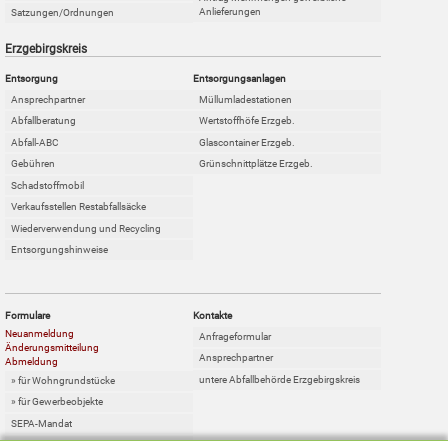
Anlieferungen
Satzungen/Ordnungen
Erzgebirgskreis
Entsorgung
Entsorgungsanlagen
Ansprechpartner
Müllumladestationen
Abfallberatung
Wertstoffhöfe Erzgeb.
Abfall-ABC
Glascontainer Erzgeb.
Gebühren
Grünschnittplätze Erzgeb.
Schadstoffmobil
Verkaufsstellen Restabfallsäcke
Wiederverwendung und Recycling
Entsorgungshinweise
Formulare
Kontakte
Neuanmeldung
Anfrageformular
Änderungsmitteilung
Ansprechpartner
Abmeldung
untere Abfallbehörde Erzgebirgskreis
» für Wohngrundstücke
» für Gewerbeobjekte
SEPA-Mandat
Online-Sperrabfallkarte