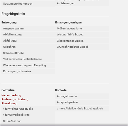
Anlieferungen
Satzungen/Ordnungen
Erzgebirgskreis
Entsorgung
Entsorgungsanlagen
Ansprechpartner
Müllumladestationen
Abfallberatung
Wertstoffhöfe Erzgeb.
Abfall-ABC
Glascontainer Erzgeb.
Gebühren
Grünschnittplätze Erzgeb.
Schadstoffmobil
Verkaufsstellen Restabfallsäcke
Wiederverwendung und Recycling
Entsorgungshinweise
Formulare
Kontakte
Neuanmeldung
Anfrageformular
Änderungsmitteilung
Ansprechpartner
Abmeldung
untere Abfallbehörde Erzgebirgskreis
» für Wohngrundstücke
» für Gewerbeobjekte
SEPA-Mandat
Online-Sperrabfallkarte