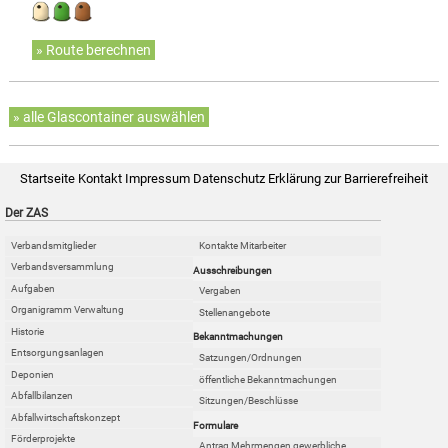
» Route berechnen
» alle Glascontainer auswählen
Startseite
Kontakt
Impressum
Datenschutz
Erklärung zur Barrierefreiheit
Der ZAS
Verbandsmitglieder
Kontakte Mitarbeiter
Verbandsversammlung
Ausschreibungen
Aufgaben
Vergaben
Organigramm Verwaltung
Stellenangebote
Historie
Bekanntmachungen
Entsorgungsanlagen
Satzungen/Ordnungen
Deponien
öffentliche Bekanntmachungen
Abfallbilanzen
Sitzungen/Beschlüsse
Abfallwirtschaftskonzept
Formulare
Förderprojekte
Antrag Mehrmengen gewerbliche