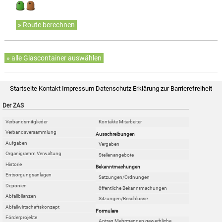
» Route berechnen
» alle Glascontainer auswählen
Startseite
Kontakt
Impressum
Datenschutz
Erklärung zur Barrierefreiheit
Der ZAS
Verbandsmitglieder
Kontakte Mitarbeiter
Verbandsversammlung
Ausschreibungen
Aufgaben
Vergaben
Organigramm Verwaltung
Stellenangebote
Historie
Bekanntmachungen
Entsorgungsanlagen
Satzungen/Ordnungen
Deponien
öffentliche Bekanntmachungen
Abfallbilanzen
Sitzungen/Beschlüsse
Abfallwirtschaftskonzept
Formulare
Förderprojekte
Antrag Mehrmengen gewerbliche