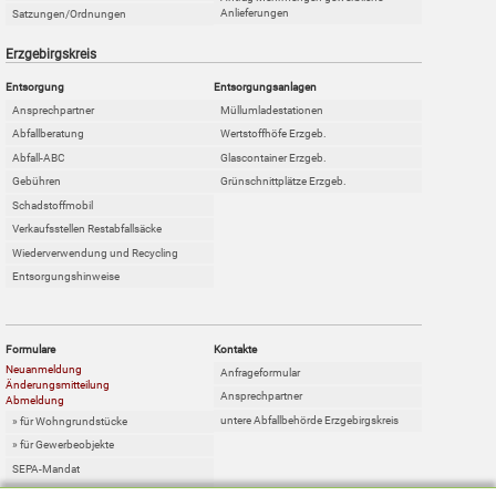
Anlieferungen
Satzungen/Ordnungen
Erzgebirgskreis
Entsorgung
Entsorgungsanlagen
Ansprechpartner
Müllumladestationen
Abfallberatung
Wertstoffhöfe Erzgeb.
Abfall-ABC
Glascontainer Erzgeb.
Gebühren
Grünschnittplätze Erzgeb.
Schadstoffmobil
Verkaufsstellen Restabfallsäcke
Wiederverwendung und Recycling
Entsorgungshinweise
Formulare
Kontakte
Neuanmeldung
Anfrageformular
Änderungsmitteilung
Ansprechpartner
Abmeldung
untere Abfallbehörde Erzgebirgskreis
» für Wohngrundstücke
» für Gewerbeobjekte
SEPA-Mandat
Online-Sperrabfallkarte