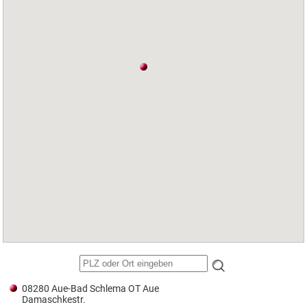
08280 Aue-Bad Schlema OT Aue
Damaschkestr.