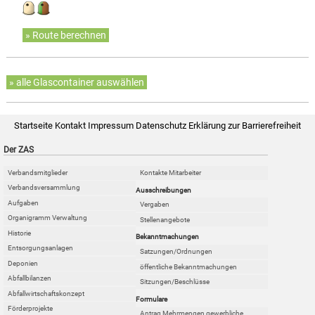
» Route berechnen
» alle Glascontainer auswählen
Startseite
Kontakt
Impressum
Datenschutz
Erklärung zur Barrierefreiheit
Der ZAS
Verbandsmitglieder
Kontakte Mitarbeiter
Verbandsversammlung
Ausschreibungen
Aufgaben
Vergaben
Organigramm Verwaltung
Stellenangebote
Historie
Bekanntmachungen
Entsorgungsanlagen
Satzungen/Ordnungen
Deponien
öffentliche Bekanntmachungen
Abfallbilanzen
Sitzungen/Beschlüsse
Abfallwirtschaftskonzept
Formulare
Förderprojekte
Antrag Mehrmengen gewerbliche