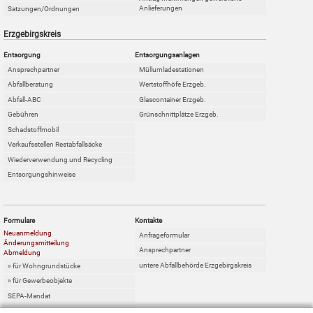
Anlieferungen
Satzungen/Ordnungen
Erzgebirgskreis
Entsorgung
Entsorgungsanlagen
Ansprechpartner
Müllumladestationen
Abfallberatung
Wertstoffhöfe Erzgeb.
Abfall-ABC
Glascontainer Erzgeb.
Gebühren
Grünschnittplätze Erzgeb.
Schadstoffmobil
Verkaufsstellen Restabfallsäcke
Wiederverwendung und Recycling
Entsorgungshinweise
Formulare
Kontakte
Neuanmeldung
Anfrageformular
Änderungsmitteilung
Ansprechpartner
Abmeldung
untere Abfallbehörde Erzgebirgskreis
» für Wohngrundstücke
» für Gewerbeobjekte
SEPA-Mandat
Online-Sperrabfallkarte