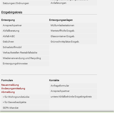
Anlieferungen
Satzungen/Ordnungen
Erzgebirgskreis
Entsorgung
Entsorgungsanlagen
Ansprechpartner
Müllumladestationen
Abfallberatung
Wertstoffhöfe Erzgeb.
Abfall-ABC
Glascontainer Erzgeb.
Gebühren
Grünschnittplätze Erzgeb.
Schadstoffmobil
Verkaufsstellen Restabfallsäcke
Wiederverwendung und Recycling
Entsorgungshinweise
Formulare
Kontakte
Neuanmeldung
Anfrageformular
Änderungsmitteilung
Ansprechpartner
Abmeldung
untere Abfallbehörde Erzgebirgskreis
» für Wohngrundstücke
» für Gewerbeobjekte
SEPA-Mandat
Online-Sperrabfallkarte