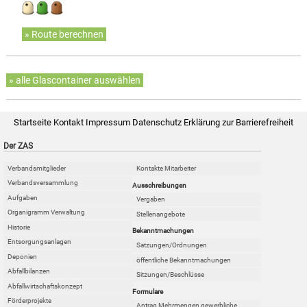
» Route berechnen
» alle Glascontainer auswählen
Startseite
Kontakt
Impressum
Datenschutz
Erklärung zur Barrierefreiheit
Der ZAS
Verbandsmitglieder
Kontakte Mitarbeiter
Verbandsversammlung
Ausschreibungen
Aufgaben
Vergaben
Organigramm Verwaltung
Stellenangebote
Historie
Bekanntmachungen
Entsorgungsanlagen
Satzungen/Ordnungen
Deponien
öffentliche Bekanntmachungen
Abfallbilanzen
Sitzungen/Beschlüsse
Abfallwirtschaftskonzept
Formulare
Förderprojekte
Antrag Mehrmengen gewerbliche