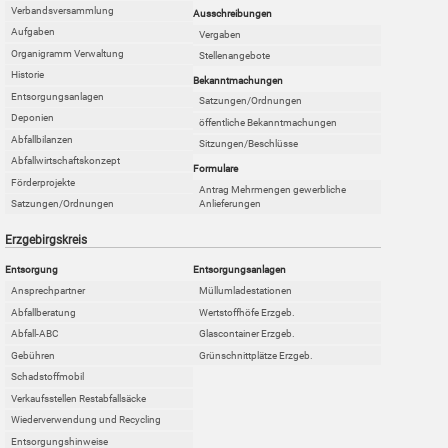
Verbandsversammlung
Ausschreibungen
Aufgaben
Vergaben
Organigramm Verwaltung
Stellenangebote
Historie
Bekanntmachungen
Entsorgungsanlagen
Satzungen/Ordnungen
Deponien
öffentliche Bekanntmachungen
Abfallbilanzen
Sitzungen/Beschlüsse
Abfallwirtschaftskonzept
Formulare
Förderprojekte
Antrag Mehrmengen gewerbliche
Anlieferungen
Satzungen/Ordnungen
Erzgebirgskreis
Entsorgung
Entsorgungsanlagen
Ansprechpartner
Müllumladestationen
Abfallberatung
Wertstoffhöfe Erzgeb.
Abfall-ABC
Glascontainer Erzgeb.
Gebühren
Grünschnittplätze Erzgeb.
Schadstoffmobil
Verkaufsstellen Restabfallsäcke
Wiederverwendung und Recycling
Entsorgungshinweise