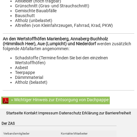
Altkleider (noch tragbar)
Grünschnitt (Gras- und Strauchschnitt)
Gemischte Bauabfälle
Bauschutt
Altholz (unbelastet)
Altreifen (von Kleinfahrzeugen, Fahrrad, Krad, PKW)
An den Wertstoffhöfen Marienberg, Annaberg-Buchholz
(Himmlisch Heer), Aue (Lumpicht) und Niederdorf
werden zusätzlich
folgende Abfallarten angenommen:
Schadstoffe (Termine finden Sie bei den einzelnen
Wertstoffhöfen)
Asbest
Teerpappe
Dämmmaterial
Altholz (belastet)
» Wichtiger Hinweis zur Entsorgung von Dachpappe
Startseite
Kontakt
Impressum
Datenschutz
Erklärung zur Barrierefreiheit
Der ZAS
Verbandsmitglieder
Kontakte Mitarbeiter