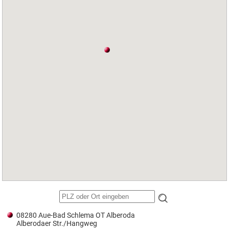
08280 Aue-Bad Schlema OT Alberoda
Alberodaer Str./Hangweg