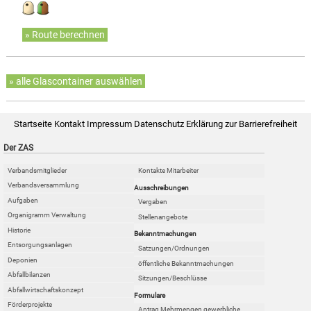
» Route berechnen
» alle Glascontainer auswählen
Startseite
Kontakt
Impressum
Datenschutz
Erklärung zur Barrierefreiheit
Der ZAS
Verbandsmitglieder
Kontakte Mitarbeiter
Verbandsversammlung
Ausschreibungen
Aufgaben
Vergaben
Organigramm Verwaltung
Stellenangebote
Historie
Bekanntmachungen
Entsorgungsanlagen
Satzungen/Ordnungen
Deponien
öffentliche Bekanntmachungen
Abfallbilanzen
Sitzungen/Beschlüsse
Abfallwirtschaftskonzept
Formulare
Förderprojekte
Antrag Mehrmengen gewerbliche