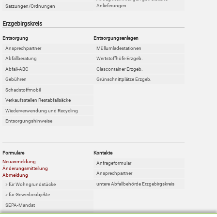
Anlieferungen
Satzungen/Ordnungen
Erzgebirgskreis
Entsorgung
Entsorgungsanlagen
Ansprechpartner
Müllumladestationen
Abfallberatung
Wertstoffhöfe Erzgeb.
Abfall-ABC
Glascontainer Erzgeb.
Gebühren
Grünschnittplätze Erzgeb.
Schadstoffmobil
Verkaufsstellen Restabfallsäcke
Wiederverwendung und Recycling
Entsorgungshinweise
Formulare
Kontakte
Neuanmeldung
Anfrageformular
Änderungsmitteilung
Ansprechpartner
Abmeldung
untere Abfallbehörde Erzgebirgskreis
» für Wohngrundstücke
» für Gewerbeobjekte
SEPA-Mandat
Online-Sperrabfallkarte